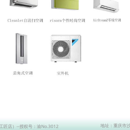
地址：重庆市沙
匠店）--授权号：渝No.3012