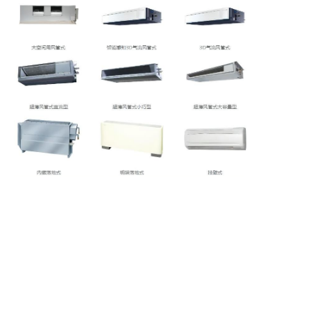
聚迈股份&聚迈电器
咨询电话：400-111-9229
地址：重庆市沙坪坝区大学城景阳路20号附192号
麦克维尔重庆专卖店（专业/工匠店）--授权号：渝No.3012