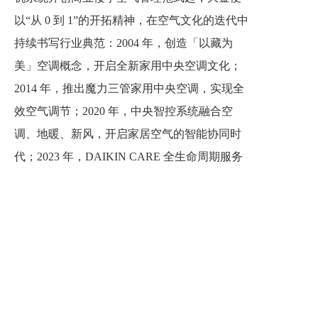
以“从 0 到 1”的开拓精神，在空气文化的迭代中
持续书写行业典范：2004 年，创造「以藏为
美」空调概念，开启全新家用中央空调文化；
2014 年，推出魔力三管家用中央空调，实现全
效空气调节；2020 年，中央智控系统融合空
调、地暖、新风，开启家居空气的智能协同时
代；2023 年，DAIKIN CARE 全生命周期服务
上线，将硬件价值延伸至提供整体解决方案。
在中国市场深耕的 30 年，大金已实现从产品
制造到文化创造的跨越：从单一产品创新到整
体系统升级，从技术突破到生活场景重塑，大
金始终以中国市场需求为导向，让空调突破传
统家电边界，成为重新定义生活品质的关键要
素。